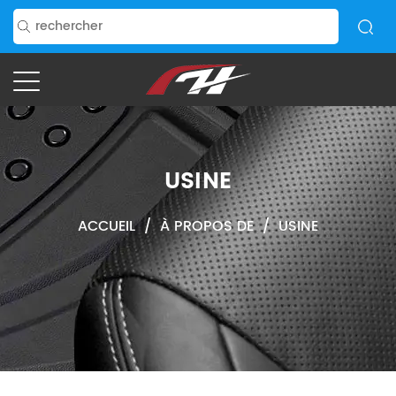
USINE
ACCUEIL
/
À PROPOS DE
/
USINE