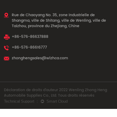
Rue de Chaoyang No. 35, zone Industrielle de
Shangma, ville de Shitang, ville de Wenling, ville de
Taizhou, province du Zhejiang, Chine
+86-576-86637888
+86-576-86616777
zhonghengsales@wlzhca.com
Déclaration de droits d'auteur 2022 Wenling Zhong Heng
Automobile Supplies Co., Ltd. Tous droits réservés