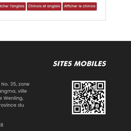
SITES MOBILES
No. 35, zone
angma, ville
de Wenling,
province du
88